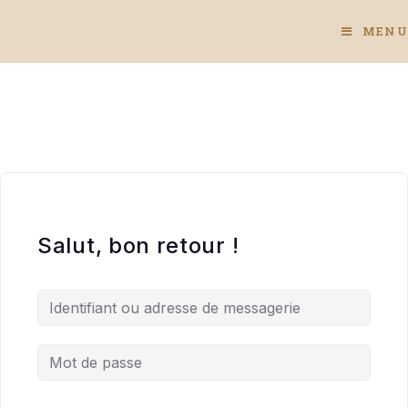
Skip
to
MENU
content
Salut, bon retour !