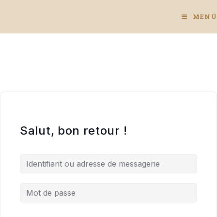
Skip
to
MENU
content
Salut, bon retour !