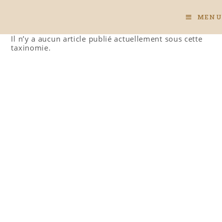
Skip
to
MENU
content
Il n’y a aucun article publié actuellement sous cette
taxinomie.