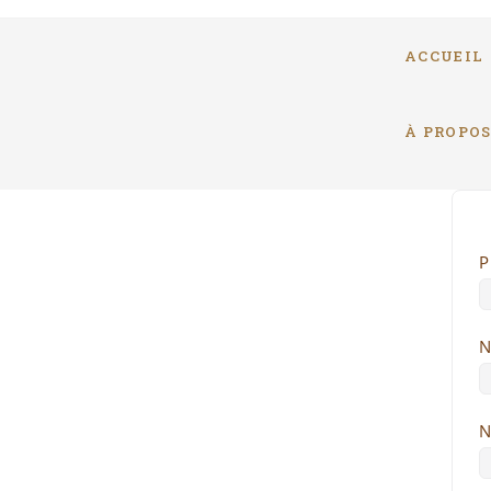
ACCUEIL
À PROPO
P
N
N