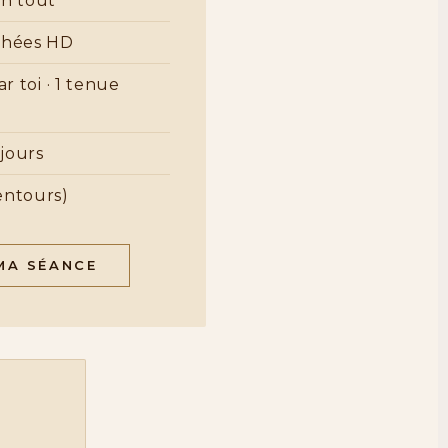
en tout
chées HD
r toi · 1 tenue
 jours
entours)
MA SÉANCE