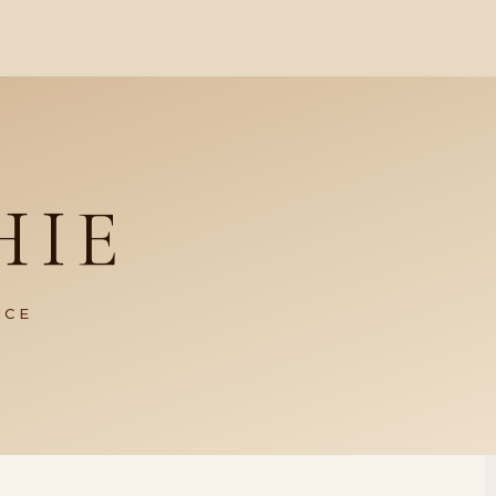
HIE
NCE