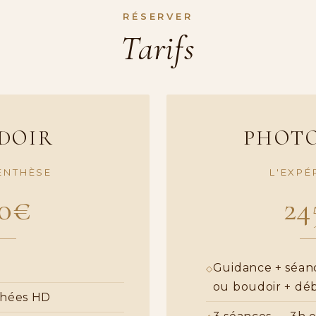
RÉSERVER
Tarifs
DOIR
PHOTO
ENTHÈSE
L'EXPÉ
20€
24
Guidance + séan
ou boudoir + déb
chées HD