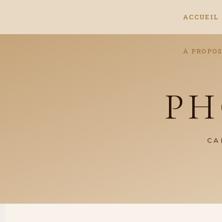
ACCUEIL
À PROPO
PH
CA