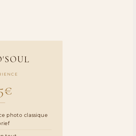
'SOUL
RIENCE
5€
ce photo classique
rief