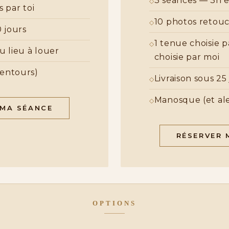
3 séances — 3h 
s par toi
10 photos retou
0 jours
1 tenue choisie pa
u lieu à louer
choisie par moi
entours)
Livraison sous 25
Manosque (et al
 MA SÉANCE
RÉSERVER 
OPTIONS