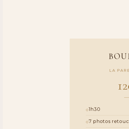
BOU
LA PAR
1
1h30
7 photos retou